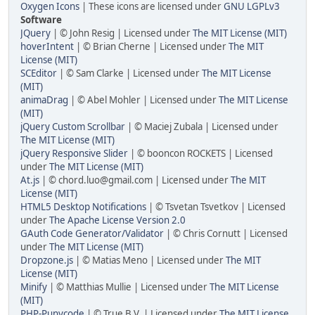
Oxygen Icons
| These icons are licensed under
GNU LGPLv3
Software
JQuery
| © John Resig | Licensed under
The MIT License (MIT)
hoverIntent
| © Brian Cherne | Licensed under
The MIT
License (MIT)
SCEditor
| © Sam Clarke | Licensed under
The MIT License
(MIT)
animaDrag
| © Abel Mohler | Licensed under
The MIT License
(MIT)
jQuery Custom Scrollbar
| © Maciej Zubala | Licensed under
The MIT License (MIT)
jQuery Responsive Slider
| © booncon ROCKETS | Licensed
under
The MIT License (MIT)
At.js
| © chord.luo@gmail.com | Licensed under
The MIT
License (MIT)
HTML5 Desktop Notifications
| © Tsvetan Tsvetkov | Licensed
under
The Apache License Version 2.0
GAuth Code Generator/Validator
| © Chris Cornutt | Licensed
under
The MIT License (MIT)
Dropzone.js
| © Matias Meno | Licensed under
The MIT
License (MIT)
Minify
| © Matthias Mullie | Licensed under
The MIT License
(MIT)
PHP-Punycode
| © True B.V. | Licensed under
The MIT License