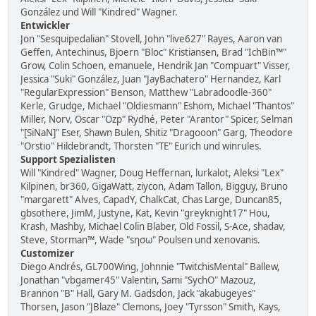
González und Will "Kindred" Wagner.
Entwickler
Jon "Sesquipedalian" Stovell, John "live627" Rayes, Aaron van
Geffen, Antechinus, Bjoern "Bloc" Kristiansen, Brad "IchBin™"
Grow, Colin Schoen, emanuele, Hendrik Jan "Compuart" Visser,
Jessica "Suki" González, Juan "JayBachatero" Hernandez, Karl
"RegularExpression" Benson, Matthew "Labradoodle-360"
Kerle, Grudge, Michael "Oldiesmann" Eshom, Michael "Thantos"
Miller, Norv, Oscar "Ozp" Rydhé, Peter "Arantor" Spicer, Selman
"[SiNaN]" Eser, Shawn Bulen, Shitiz "Dragooon" Garg, Theodore
"Orstio" Hildebrandt, Thorsten "TE" Eurich und winrules.
Support Spezialisten
Will "Kindred" Wagner, Doug Heffernan, lurkalot, Aleksi "Lex"
Kilpinen, br360, GigaWatt, ziycon, Adam Tallon, Bigguy, Bruno
"margarett" Alves, CapadY, ChalkCat, Chas Large, Duncan85,
gbsothere, JimM, Justyne, Kat, Kevin "greyknight17" Hou,
Krash, Mashby, Michael Colin Blaber, Old Fossil, S-Ace, shadav,
Steve, Storman™, Wade "sησω" Poulsen und xenovanis.
Customizer
Diego Andrés, GL700Wing, Johnnie "TwitchisMental" Ballew,
Jonathan "vbgamer45" Valentin, Sami "SychO" Mazouz,
Brannon "B" Hall, Gary M. Gadsdon, Jack "akabugeyes"
Thorsen, Jason "JBlaze" Clemons, Joey "Tyrsson" Smith, Kays,