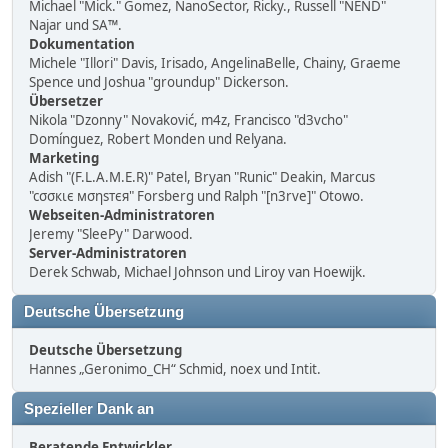
Michael "Mick." Gomez, NanoSector, Ricky., Russell "NEND"
Najar und SA™.
Dokumentation
Michele "Illori" Davis, Irisado, AngelinaBelle, Chainy, Graeme
Spence und Joshua "groundup" Dickerson.
Übersetzer
Nikola "Dzonny" Novaković, m4z, Francisco "d3vcho"
Domínguez, Robert Monden und Relyana.
Marketing
Adish "(F.L.A.M.E.R)" Patel, Bryan "Runic" Deakin, Marcus
"cσσкιє мσηѕтєя" Forsberg und Ralph "[n3rve]" Otowo.
Webseiten-Administratoren
Jeremy "SleePy" Darwood.
Server-Administratoren
Derek Schwab, Michael Johnson und Liroy van Hoewijk.
Deutsche Übersetzung
Deutsche Übersetzung
Hannes „Geronimo_CH“ Schmid, noex und Intit.
Spezieller Dank an
Beratende Entwickler